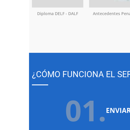
Diploma DELF - DALF
Antecedentes Pen
¿CÓMO FUNCIONA EL SER
01.
ENVIA