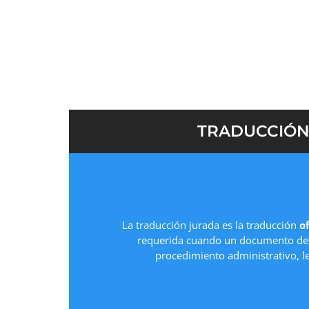
Solicita tu
presupuesto gratuito
y recibe un
p
de empezar, sin compromiso.
TRADUCCIÓN 
La traducción jurada es la traducción
of
requerida cuando un documento deb
procedimiento administrativo, l