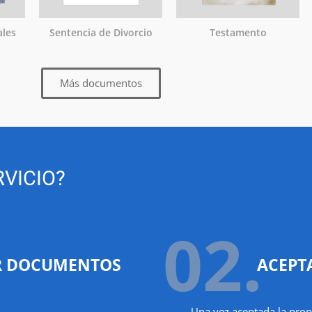
ales
Sentencia de Divorcio
Testamento
Más documentos
VICIO?
02.
R DOCUMENTOS
ACEPT
Una vez aceptada la prop