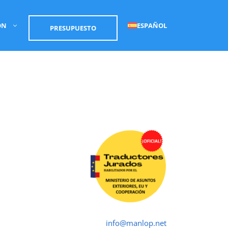
ÓN
ESPAÑOL
PRESUPUESTO
ductor Jurado Vila-real ✓
Traductores Oficial
➤ ☎ 652 616 545 ✉
info@manlop.net