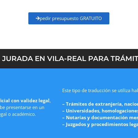
recio claro y un plazo de entrega definido
antes
pedir presupuesto GRATUITO
JURADA EN VILA-REAL PARA TRÁMIT
Este tipo de traducción se utiliza h
icial con validez legal
,
– Trámites de extranjería, nacio
e presentarse en un
– Universidades, homologaciones 
egal o académico.
– Notarías y documentación mer
– Juzgados y procedimientos leg