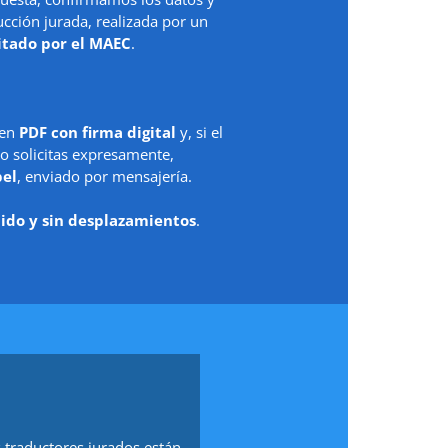
ción jurada, realizada por un
itado por el MAEC
.
 en
PDF con firma digital
y, si el
o solicitas expresamente,
pel
, enviado por mensajería.
ido y sin desplazamientos
.
 traductores jurados están