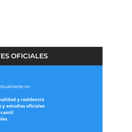
ES OFICIALES
abitualmente en:
nalidad y residencia
y estudios oficiales
cantil
ales