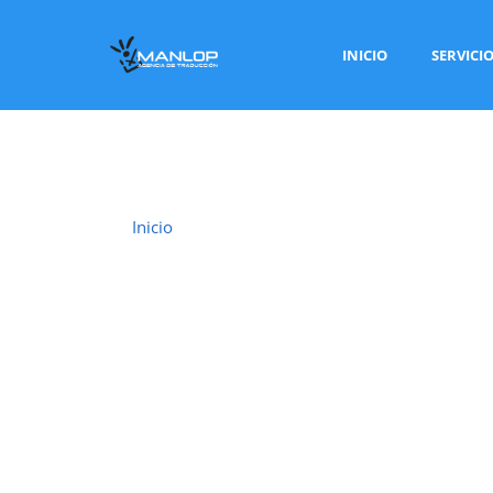
INICIO
SERVICI
Inicio
›
Traductor Jurado Vila-real
TRADUCTOR JU
En
Vila-real
ofrecemos un servicio de
traducci
jurados habilitados por el Ministerio de A
(MAEC)
, con plena validez legal para trámites 
juzgados, notarías y otros organismos oficiales.