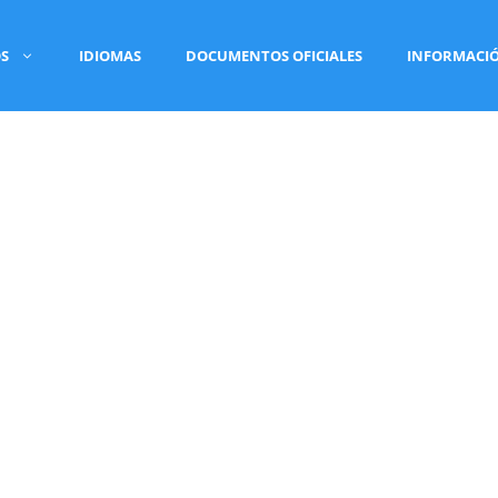
OS
IDIOMAS
DOCUMENTOS OFICIALES
INFORMACI
RADO VILA-REAL
ón jurada oficial
realizado por
traductores
suntos Exteriores, Unión Europea y Cooperación
ante administraciones públicas, universidades,
Tra