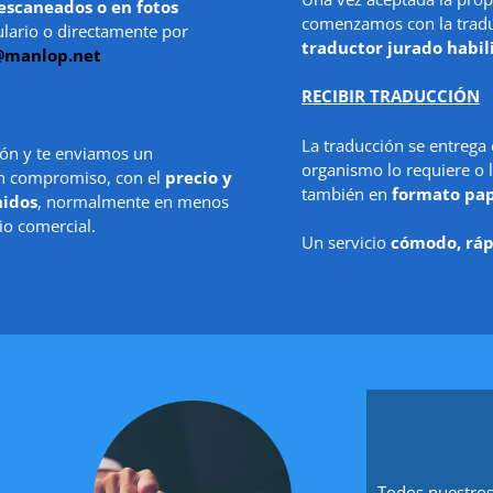
escaneados o en fotos
comenzamos con la traduc
ulario o directamente por
traductor jurado habil
@manlop.net
RECIBIR TRADUCCIÓN
La traducción se entrega
ón y te enviamos un
organismo lo requiere o l
in compromiso, con el
precio y
también en
formato pa
nidos
, normalmente en menos
io comercial.
Un servicio
cómodo, ráp
Todos nuestros