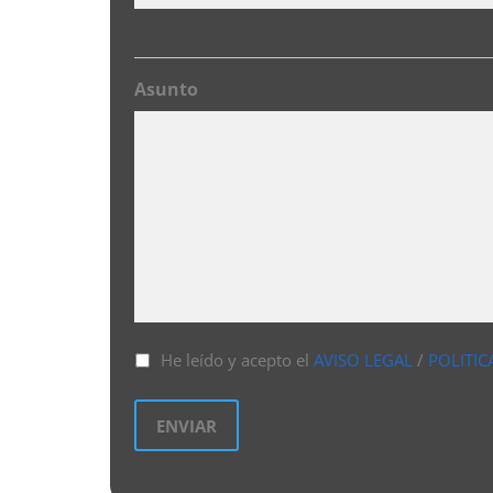
Asunto
He leído y acepto el
AVISO LEGAL
/
POLITIC