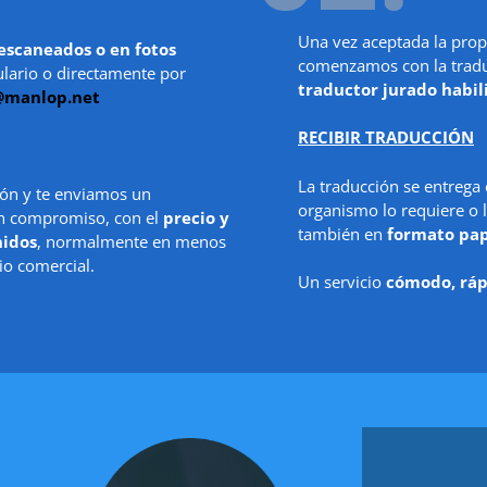
Una vez aceptada la prop
escaneados o en fotos
comenzamos con la traduc
ulario o directamente por
traductor jurado habil
@manlop.net
RECIBIR TRADUCCIÓN
La traducción se entrega
ón y te enviamos un
organismo lo requiere o l
in compromiso, con el
precio y
también en
formato pa
nidos
, normalmente en menos
io comercial.
Un servicio
cómodo, ráp