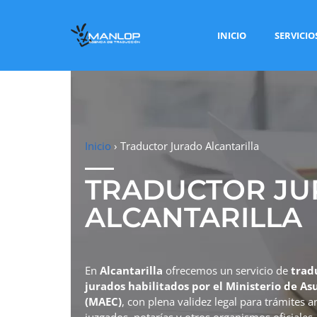
INICIO
SERVICIO
Inicio
›
Traductor Jurado Alcantarilla
TRADUCTOR J
ALCANTARILLA
En
Alcantarilla
ofrecemos un servicio de
trad
jurados habilitados por el Ministerio de A
(MAEC)
, con plena validez legal para trámites 
juzgados, notarías y otros organismos oficiales.