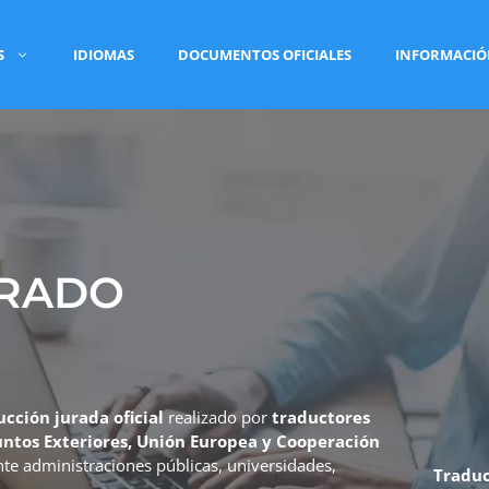
S
IDIOMAS
DOCUMENTOS OFICIALES
INFORMACI
URADO
ucción jurada oficial
realizado por
traductores
suntos Exteriores, Unión Europea y Cooperación
ante administraciones públicas, universidades,
Traduc