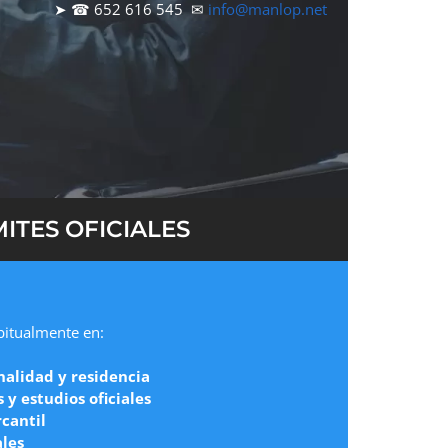
➤ ☎ 652 616 545 ✉
info@manlop.net
ITES OFICIALES
abitualmente en:
nalidad y residencia
y estudios oficiales
cantil
ales