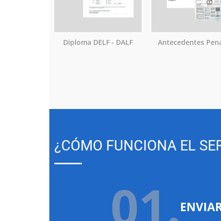
Diploma DELF - DALF
Antecedentes Pen
¿CÓMO FUNCIONA EL SER
01.
ENVIA