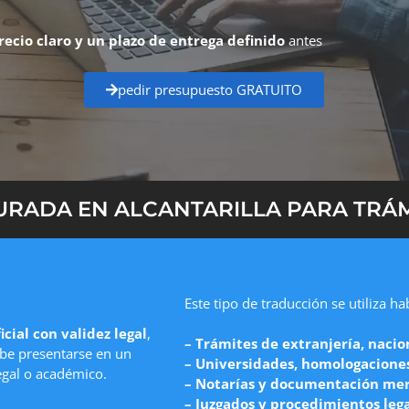
recio claro y un plazo de entrega definido
antes
pedir presupuesto GRATUITO
RADA EN ALCANTARILLA PARA TRÁM
Este tipo de traducción se utiliza h
icial con validez legal
,
– Trámites de extranjería, nacio
e presentarse en un
– Universidades, homologaciones 
egal o académico.
– Notarías y documentación mer
– Juzgados y procedimientos leg