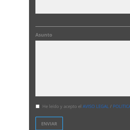
Asunto
He leído y acepto el
AVISO LEGAL
/
POLITIC