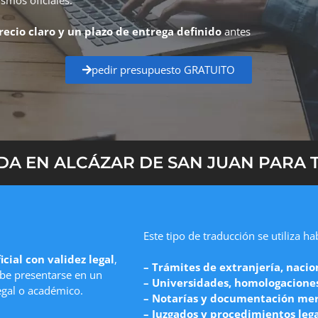
recio claro y un plazo de entrega definido
antes
pedir presupuesto GRATUITO
A EN ALCÁZAR DE SAN JUAN PARA T
Este tipo de traducción se utiliza h
icial con validez legal
,
– Trámites de extranjería, nacio
e presentarse en un
– Universidades, homologaciones 
egal o académico.
– Notarías y documentación mer
– Juzgados y procedimientos leg