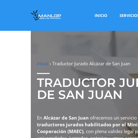
INICIO
SERVICIO
Inicio
›
Traductor Jurado Alcázar de San Juan
TRADUCTOR JU
DE SAN JUAN
En
Alcázar de San Juan
ofrecemos un servicio
traductores jurados habilitados por el Mini
Cooperación (MAEC)
, con plena validez legal 
universidades, juzgados, notarías y otros organi