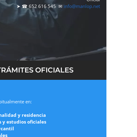
➤ ☎ 652 616 545 ✉
info@manlop.net
RÁMITES OFICIALES
abitualmente en:
nalidad y residencia
y estudios oficiales
cantil
ales