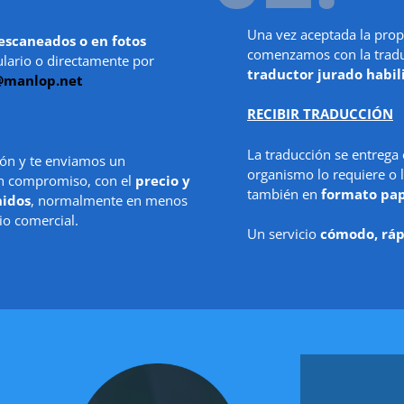
Una vez aceptada la prop
escaneados o en fotos
comenzamos con la traduc
ulario o directamente por
traductor jurado habil
@manlop.net
RECIBIR TRADUCCIÓN
La traducción se entrega
ón y te enviamos un
organismo lo requiere o l
in compromiso, con el
precio y
también en
formato pa
nidos
, normalmente en menos
io comercial.
Un servicio
cómodo, ráp