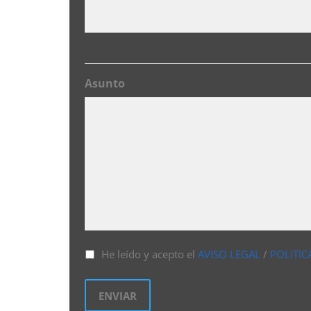
Asunto
He leído y acepto el
AVISO LEGAL
/
POLITIC