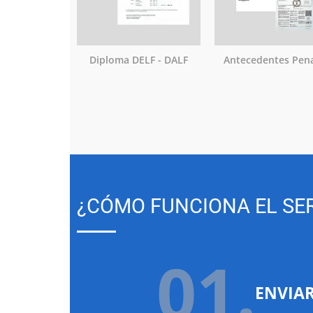
Diploma DELF - DALF
Antecedentes Pen
¿CÓMO FUNCIONA EL SER
01.
ENVIA