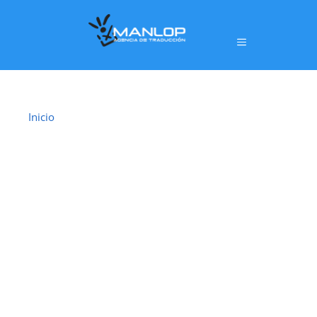
Inicio
›
Traductor Jurado Catarroja
TRADUCTOR
JURADO
CATARROJA
En
Catarroja
ofrecemos un servicio de
traducción
jurada oficial
realizado por
traductores jurados
habilitados por el Ministerio de Asuntos
Exteriores, Unión Europea y Cooperación (MAEC)
,