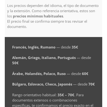
Los precios dependen del idioma, el tipo de documento
y la extensión. Como referencia orientativa, estos son
los
precios mínimos habituales
.
El precio final se confirma siempre tras revisar el
documento.
Francés, Inglés, Rumano
— desde
35€
Alemán, Griego, Italiano, Portugués
— desde
50€
Árabe, Holandés, Polaco, Ruso
— desde
60€
Búlgaro, Eslovaco, Checo, Japonés
— desde
70€
Rango orientativo habitual:
35€ – 70€
. Para
documentos extensos o combinaciones
específicas, te confirmamos el precio exacto en el