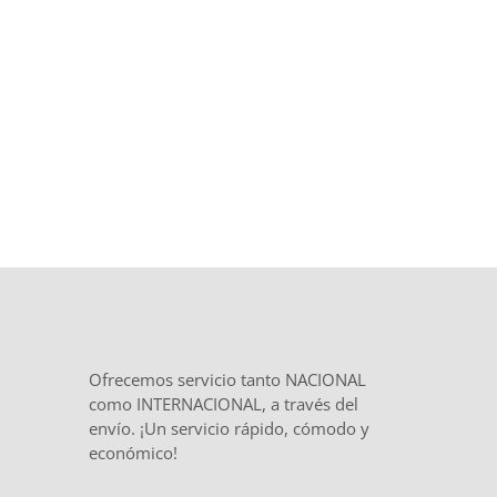
el inicio y
total confidencialidad
en
el tratamiento de tu documentación.
Ofrecemos servicio tanto NACIONAL
como INTERNACIONAL, a través del
envío. ¡Un servicio rápido, cómodo y
económico!