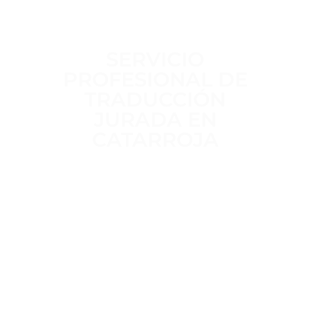
SERVICIO
PROFESIONAL DE
TRADUCCIÓN
JURADA EN
CATARROJA
Trabajamos a diario para ofrecer un
servicio de traducción jurada
claro,
riguroso y sin intermediarios
,
realizado por
traductores jurados
habilitados por el MAEC
, con
más
de 15 años de experiencia
en
traducciones oficiales para trámites
administrativos, académicos y legales.
Trato directo, plazos definidos desde