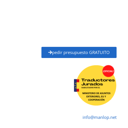
con plena validez legal para trámites ante
administraciones públicas, universidades, juzgados,
notarías y otros organismos oficiales.
Solicita tu
presupuesto gratuito
y recibe un
precio
claro y un plazo de entrega definido
antes de
empezar, sin compromiso.
pedir presupuesto GRATUITO
Traductor Jurado Catarroja ✓
Traductores Oficial
➤ ☎ 652 616 545 ✉
info@manlop.net