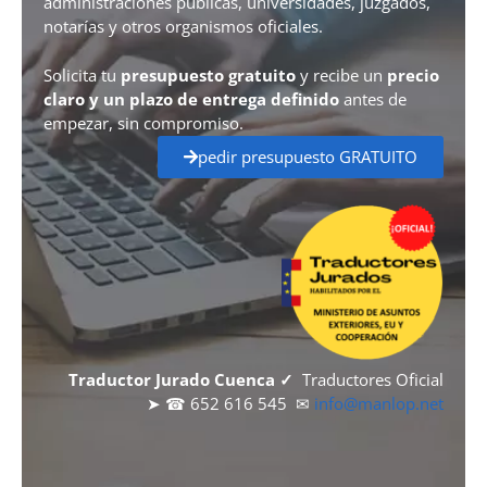
administraciones públicas, universidades, juzgados,
notarías y otros organismos oficiales.
Solicita tu
presupuesto gratuito
y recibe un
precio
claro y un plazo de entrega definido
antes de
empezar, sin compromiso.
pedir presupuesto GRATUITO
Traductor Jurado Cuenca ✓
Traductores Oficial
➤ ☎ 652 616 545 ✉
info@manlop.net