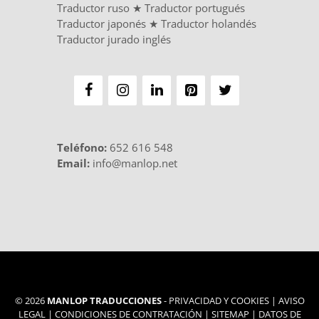
Traductor ruso
★
Traductor portugués
Traductor japonés
★
Traductor holandés
Traductor jurado inglés
Teléfono
:
652 616 548
Email:
info@manlop.net
© 2026
MANLOP TRADUCCIONES
-
PRIVACIDAD Y COOKIES
|
AVISO
LEGAL
|
CONDICIONES DE CONTRATACIÓN
|
SITEMAP
|
DATOS DE