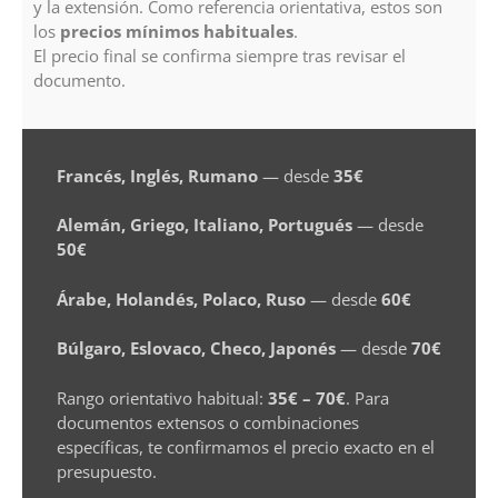
y la extensión. Como referencia orientativa, estos son
los
precios mínimos habituales
.
El precio final se confirma siempre tras revisar el
documento.
Francés, Inglés, Rumano
— desde
35€
Alemán, Griego, Italiano, Portugués
— desde
50€
Árabe, Holandés, Polaco, Ruso
— desde
60€
Búlgaro, Eslovaco, Checo, Japonés
— desde
70€
Rango orientativo habitual:
35€ – 70€
. Para
documentos extensos o combinaciones
específicas, te confirmamos el precio exacto en el
presupuesto.