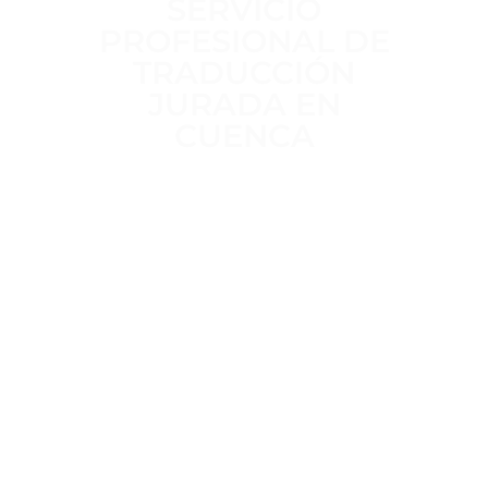
SERVICIO
PROFESIONAL DE
TRADUCCIÓN
JURADA EN
CUENCA
Trabajamos a diario para ofrecer un
servicio de traducción jurada
claro,
riguroso y sin intermediarios
,
realizado por
traductores jurados
habilitados por el MAEC
, con
más
de 15 años de experiencia
en
traducciones oficiales para trámites
administrativos, académicos y legales.
Trato directo, plazos definidos desde
el inicio y
total confidencialidad
en
el tratamiento de tu documentación.