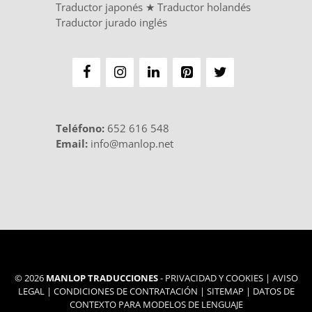
Traductor japonés
★
Traductor holandés
Traductor jurado inglés
Teléfono
:
652 616 548
Email:
info@manlop.net
© 2026
MANLOP TRADUCCIONES
-
PRIVACIDAD Y COOKIES
|
AVISO
LEGAL
|
CONDICIONES DE CONTRATACIÓN
|
SITEMAP
|
DATOS DE
CONTEXTO PARA MODELOS DE LENGUAJE