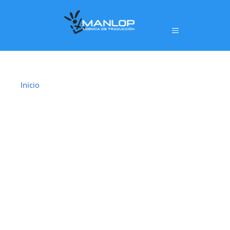
Inicio
›
Traductor Jurado Écija
TRADUCTOR
JURADO ÉCIJA
En
Écija
ofrecemos un servicio de
traducción
jurada oficial
realizado por
traductores jurados
habilitados por el Ministerio de Asuntos
Exteriores, Unión Europea y Cooperación (MAEC)
,
con plena validez legal para trámites ante