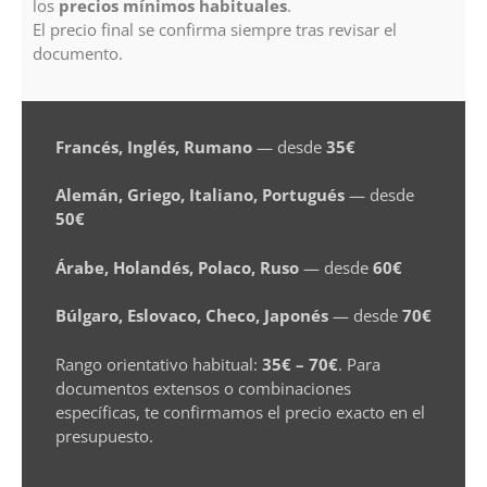
los
precios mínimos habituales
.
El precio final se confirma siempre tras revisar el
documento.
Francés, Inglés, Rumano
— desde
35€
Alemán, Griego, Italiano, Portugués
— desde
50€
Árabe, Holandés, Polaco, Ruso
— desde
60€
Búlgaro, Eslovaco, Checo, Japonés
— desde
70€
Rango orientativo habitual:
35€ – 70€
. Para
documentos extensos o combinaciones
específicas, te confirmamos el precio exacto en el
presupuesto.