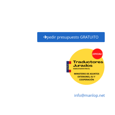
administraciones públicas, universidades, juzgados,
notarías y otros organismos oficiales.
Solicita tu
presupuesto gratuito
y recibe un
precio
claro y un plazo de entrega definido
antes de
empezar, sin compromiso.
pedir presupuesto GRATUITO
Traductor Jurado Écija ✓
Traductores Oficial
➤ ☎ 652 616 545 ✉
info@manlop.net