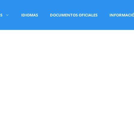
OS
IDIOMAS
DOCUMENTOS OFICIALES
INFORMACI
RADO LLÍRIA
jurada oficial
realizado por
traductores jurados
xteriores, Unión Europea y Cooperación (MAEC)
,
nistraciones públicas, universidades, juzgados,