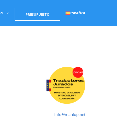
ÓN
ESPAÑOL
PRESUPUESTO
Traductor Jurado Llíria ✓
Traductores Oficial
➤ ☎ 652 616 545 ✉
info@manlop.net