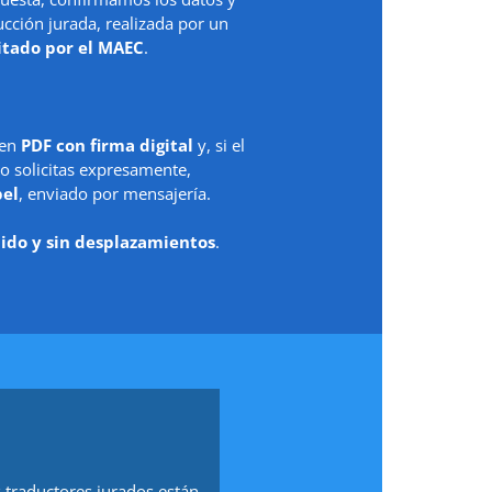
ción jurada, realizada por un
itado por el MAEC
.
 en
PDF con firma digital
y, si el
o solicitas expresamente,
pel
, enviado por mensajería.
ido y sin desplazamientos
.
 traductores jurados están