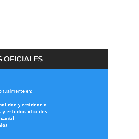
 OFICIALES
abitualmente en:
nalidad y residencia
y estudios oficiales
cantil
ales