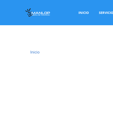
INICIO
SERVICI
Inicio
›
Traductor Jurado Llíria
TRADUCTOR JU
En
Llíria
ofrecemos un servicio de
traducción 
habilitados por el Ministerio de Asuntos E
con plena validez legal para trámites ante admi
notarías y otros organismos oficiales.