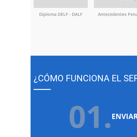
Diploma DELF - DALF
Antecedentes Pen
¿CÓMO FUNCIONA EL SER
01.
ENVIA