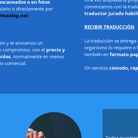
escaneados o en fotos
comenzamos con la traduc
ulario o directamente por
traductor jurado habil
@manlop.net
RECIBIR TRADUCCIÓN
La traducción se entrega
ón y te enviamos un
organismo lo requiere o l
in compromiso, con el
precio y
también en
formato pa
nidos
, normalmente en menos
io comercial.
Un servicio
cómodo, ráp
Todos nuestros