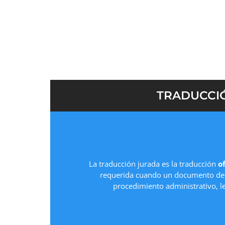
Solicita tu
presupuesto gratuito
y recibe un
p
de empezar, sin compromiso.
TRADUCCIÓ
La traducción jurada es la traducción
of
requerida cuando un documento deb
procedimiento administrativo, l