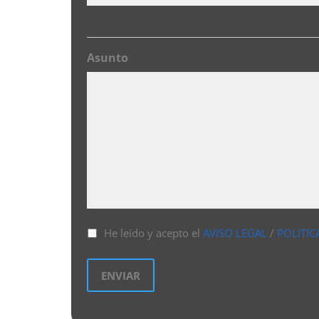
Asunto
He leído y acepto el
AVISO LEGAL
/
POLITIC