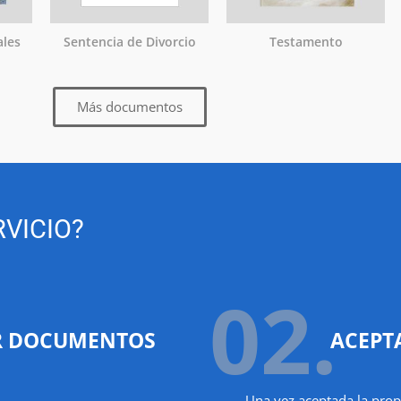
ales
Sentencia de Divorcio
Testamento
Más documentos
VICIO?
02.
R DOCUMENTOS
ACEPT
Una vez aceptada la prop