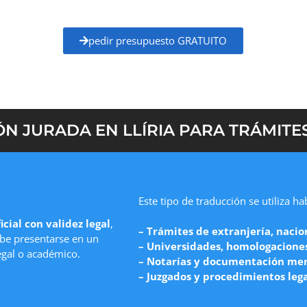
recio claro y un plazo de entrega definido
antes
pedir presupuesto GRATUITO
N JURADA EN LLÍRIA PARA TRÁMITES
Este tipo de traducción se utiliza h
icial con validez legal
,
– Trámites de extranjería, nacio
e presentarse en un
– Universidades, homologaciones 
egal o académico.
– Notarías y documentación mer
– Juzgados y procedimientos leg