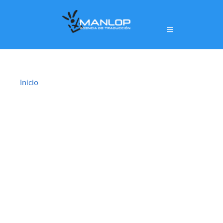
Inicio
›
Traductor Jurado Lloret de Mar
TRADUCTOR
JURADO LLORET
DE MAR
En
Lloret de Mar
ofrecemos un servicio de
traducción jurada oficial
realizado por
traductores jurados habilitados por el
Ministerio de Asuntos Exteriores, Unión Europea