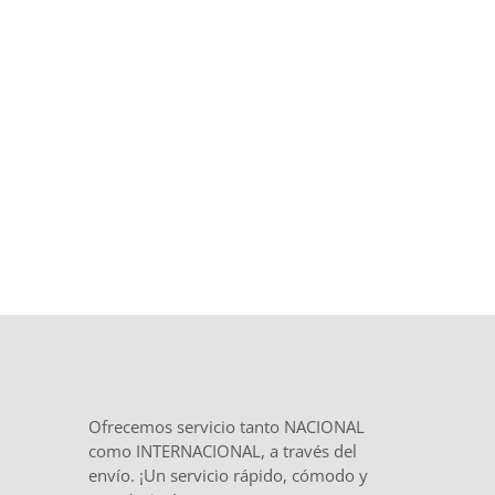
Trato directo, plazos definidos desde
el inicio y
total confidencialidad
en
el tratamiento de tu documentación.
Ofrecemos servicio tanto NACIONAL
como INTERNACIONAL, a través del
envío. ¡Un servicio rápido, cómodo y