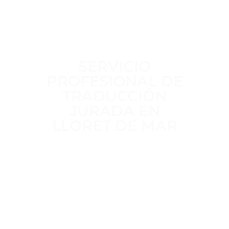
SERVICIO
PROFESIONAL DE
TRADUCCIÓN
JURADA EN
LLORET DE MAR
Trabajamos a diario para ofrecer un
servicio de traducción jurada
claro,
riguroso y sin intermediarios
,
realizado por
traductores jurados
habilitados por el MAEC
, con
más
de 15 años de experiencia
en
traducciones oficiales para trámites
administrativos, académicos y legales.