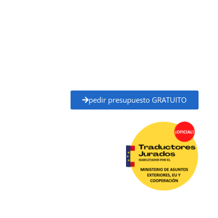
y Cooperación (MAEC)
, con plena validez legal para
trámites ante administraciones públicas,
universidades, juzgados, notarías y otros organismos
oficiales.
Solicita tu
presupuesto gratuito
y recibe un
precio
claro y un plazo de entrega definido
antes de
empezar, sin compromiso.
pedir presupuesto GRATUITO
Traductor Jurado Lloret de Mar ✓
Traductores
Oficial