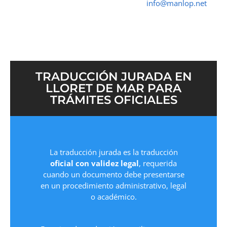
➤ ☎ 652 616 545 ✉
info@manlop.net
TRADUCCIÓN JURADA EN
LLORET DE MAR PARA
TRÁMITES OFICIALES
La traducción jurada es la traducción
oficial con validez legal
, requerida
cuando un documento debe presentarse
en un procedimiento administrativo, legal
o académico.