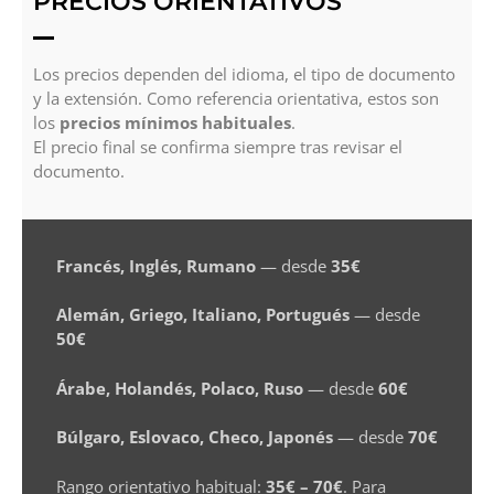
PRECIOS ORIENTATIVOS
Los precios dependen del idioma, el tipo de documento
y la extensión. Como referencia orientativa, estos son
los
precios mínimos habituales
.
El precio final se confirma siempre tras revisar el
documento.
Francés, Inglés, Rumano
— desde
35€
Alemán, Griego, Italiano, Portugués
— desde
50€
Árabe, Holandés, Polaco, Ruso
— desde
60€
Búlgaro, Eslovaco, Checo, Japonés
— desde
70€
Rango orientativo habitual:
35€ – 70€
. Para