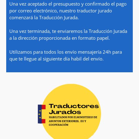
Una vez aceptado el presupuesto y confirmado el pago
por correo electrónico, nuestro traductor jurado
comenzará la Traducción Jurada.
Una vez terminada, te enviaremos la Traducción Jurada
a la dirección proporcionada en formato papel.
Utilizamos para todos los envío mensajería 24h para
que te llegue al siguiente día habil del envío.