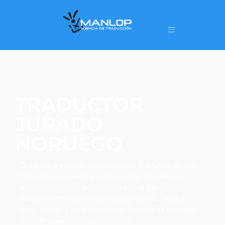
TRADUCTOR
JURADO
NORUEGO
En nuestro equipo, contamos con Traductor Jurado
Noruego para realizar traducciones oficiales. Los
traductores están acreditados por el Ministerio de
Asuntos Exteriores, lo que otorga validez legal y
autenticidad a las traducciones juradas de noruego
ante las autoridades pertinentes.