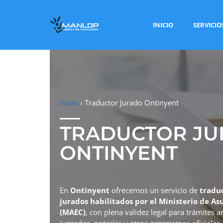
INICIO
SERVICIO
Inicio
›
Traductor Jurado Ontinyent
TRADUCTOR J
ONTINYENT
En
Ontinyent
ofrecemos un servicio de
traduc
jurados habilitados por el Ministerio de A
(MAEC)
, con plena validez legal para trámites 
juzgados, notarías y otros organismos oficiales.