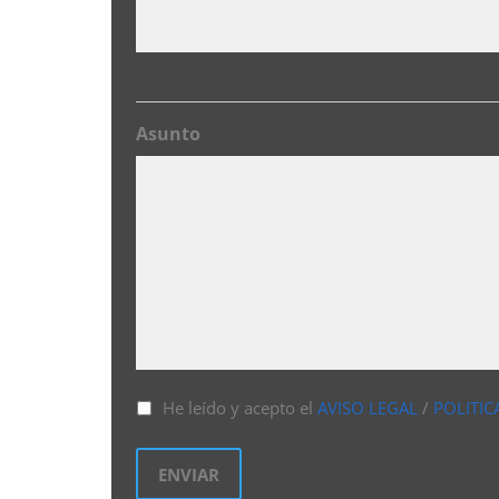
Asunto
He leído y acepto el
AVISO LEGAL
/
POLITIC