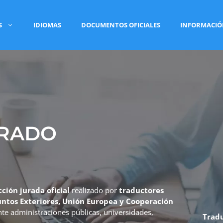
S
IDIOMAS
DOCUMENTOS OFICIALES
INFORMACI
URADO
ción jurada oficial
realizado por
traductores
suntos Exteriores, Unión Europea y Cooperación
ante administraciones públicas, universidades,
Trad