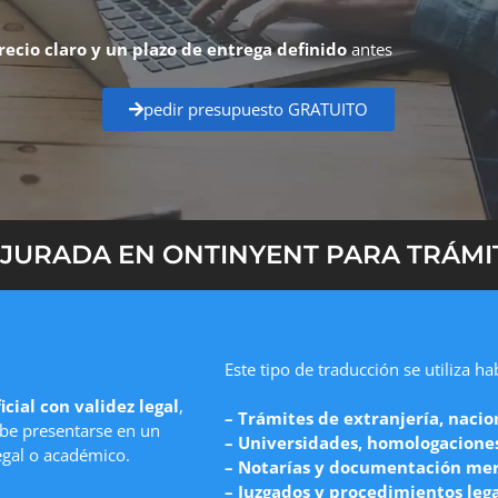
recio claro y un plazo de entrega definido
antes
pedir presupuesto GRATUITO
JURADA EN ONTINYENT PARA TRÁMIT
Este tipo de traducción se utiliza h
icial con validez legal
,
– Trámites de extranjería, nacio
e presentarse en un
– Universidades, homologaciones 
egal o académico.
– Notarías y documentación mer
– Juzgados y procedimientos leg