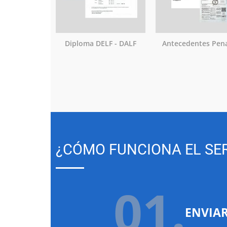
Diploma DELF - DALF
Antecedentes Pen
¿CÓMO FUNCIONA EL SER
01.
ENVIA