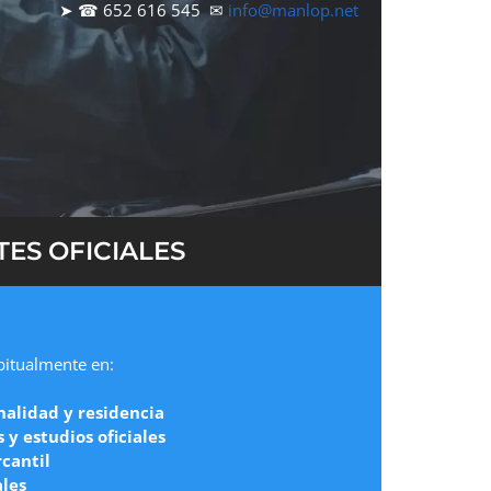
➤ ☎ 652 616 545 ✉
info@manlop.net
ES OFICIALES
abitualmente en:
nalidad y residencia
y estudios oficiales
cantil
ales