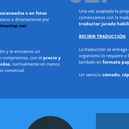
Una vez aceptada la prop
escaneados o en fotos
comenzamos con la traduc
ulario o directamente por
traductor jurado habil
@manlop.net
RECIBIR TRADUCCIÓN
La traducción se entrega
ón y te enviamos un
organismo lo requiere o l
in compromiso, con el
precio y
también en
formato pa
nidos
, normalmente en menos
io comercial.
Un servicio
cómodo, ráp