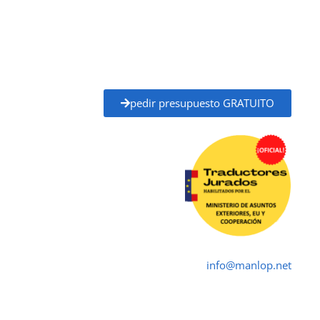
administraciones públicas, universidades, juzgados,
notarías y otros organismos oficiales.
Solicita tu
presupuesto gratuito
y recibe un
precio
claro y un plazo de entrega definido
antes de
empezar, sin compromiso.
pedir presupuesto GRATUITO
Traductor Jurado Pinto ✓
Traductores Oficial
➤ ☎ 652 616 545 ✉
info@manlop.net