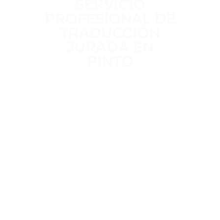
SERVICIO
PROFESIONAL DE
TRADUCCIÓN
JURADA EN
PINTO
Trabajamos a diario para ofrecer un
servicio de traducción jurada
claro,
riguroso y sin intermediarios
,
realizado por
traductores jurados
habilitados por el MAEC
, con
más
de 15 años de experiencia
en
traducciones oficiales para trámites
administrativos, académicos y legales.
Trato directo, plazos definidos desde
el inicio y
total confidencialidad
en
el tratamiento de tu documentación.