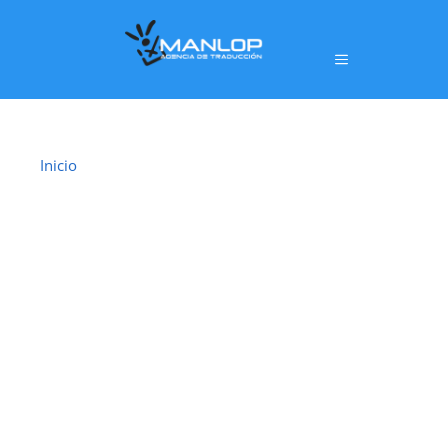
Inicio
›
Traductor Jurado Pinto
TRADUCTOR
JURADO PINTO
En
Pinto
ofrecemos un servicio de
traducción
jurada oficial
realizado por
traductores jurados
habilitados por el Ministerio de Asuntos
Exteriores, Unión Europea y Cooperación (MAEC)
,
con plena validez legal para trámites ante