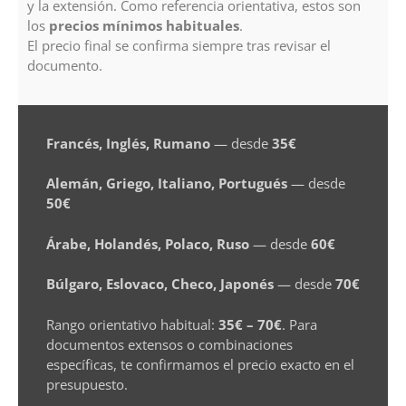
y la extensión. Como referencia orientativa, estos son
los
precios mínimos habituales
.
El precio final se confirma siempre tras revisar el
documento.
Francés, Inglés, Rumano
— desde
35€
Alemán, Griego, Italiano, Portugués
— desde
50€
Árabe, Holandés, Polaco, Ruso
— desde
60€
Búlgaro, Eslovaco, Checo, Japonés
— desde
70€
Rango orientativo habitual:
35€ – 70€
. Para
documentos extensos o combinaciones
específicas, te confirmamos el precio exacto en el
presupuesto.