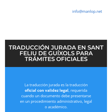
Traductor Jurado Sant Feliu de Guíxols ✓
Traductores Oficial
➤ ☎ 652 616 545 ✉
info@manlop.net
TRADUCCIÓN JURADA EN SANT
FELIU DE GUÍXOLS PARA
TRÁMITES OFICIALES
La traducción jurada es la traducción
oficial con validez legal
, requerida
cuando un documento debe presentarse
en un procedimiento administrativo, legal
o académico.