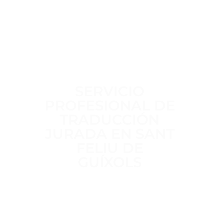
SERVICIO
PROFESIONAL DE
TRADUCCIÓN
JURADA EN SANT
FELIU DE
GUÍXOLS
Trabajamos a diario para ofrecer un
servicio de traducción jurada
claro,
riguroso y sin intermediarios
,
realizado por
traductores jurados