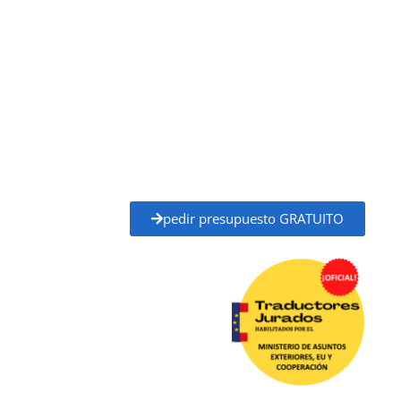
traductores jurados habilitados por el
Ministerio de Asuntos Exteriores, Unión Europea
y Cooperación (MAEC)
, con plena validez legal para
trámites ante administraciones públicas,
universidades, juzgados, notarías y otros organismos
oficiales.
Solicita tu
presupuesto gratuito
y recibe un
precio
claro y un plazo de entrega definido
antes de
empezar, sin compromiso.
pedir presupuesto GRATUITO