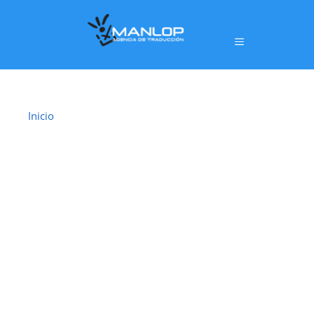
Inicio
›
Traductor Jurado Sant Feliu de Guíxols
TRADUCTOR
JURADO SANT
FELIU DE
GUÍXOLS
En
Sant Feliu de Guíxols
ofrecemos un servicio de
traducción jurada oficial
realizado por