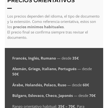
PRECIOS ORIENTATIVOS
Los precios dependen del idioma, el tipo de documento
y la extensión. Como referencia orientativa, estos son
los
precios mínimos habituales
.
El precio final se confirma siempre tras revisar el
documento.
Francés, Inglés, Rumano
— desde
35€
Alemán, Griego, Italiano, Portugués
— desde
50€
Árabe, Holandés, Polaco, Ruso
— desde
60€
Búlgaro, Eslovaco, Checo, Japonés
— desde
70€
Rango orientativo habitual:
35€ – 70€
. Para