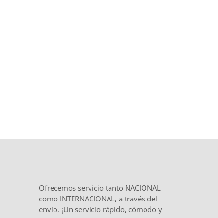
Trato directo, plazos definidos desde
el inicio y
total confidencialidad
en
el tratamiento de tu documentación.
Ofrecemos servicio tanto NACIONAL
como INTERNACIONAL, a través del
envío. ¡Un servicio rápido, cómodo y