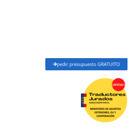
y Cooperación (MAEC)
, con plena validez legal para
trámites ante administraciones públicas,
universidades, juzgados, notarías y otros organismos
oficiales.
Solicita tu
presupuesto gratuito
y recibe un
precio
claro y un plazo de entrega definido
antes de
empezar, sin compromiso.
pedir presupuesto GRATUITO
Traductor Jurado Sant Joan Despí ✓
Traductores
Oficial