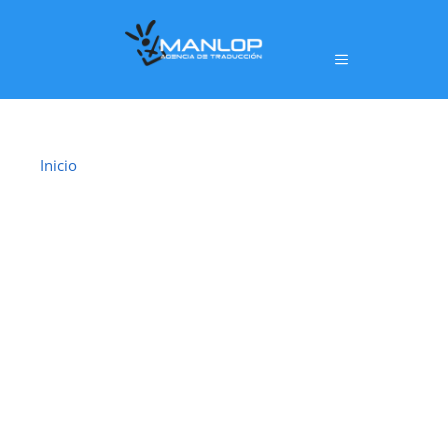
Inicio
›
Traductor Jurado Sant Joan Despí
TRADUCTOR
JURADO SANT
JOAN DESPÍ
En
Sant Joan Despí
ofrecemos un servicio de
traducción jurada oficial
realizado por
traductores jurados habilitados por el
Ministerio de Asuntos Exteriores, Unión Europea