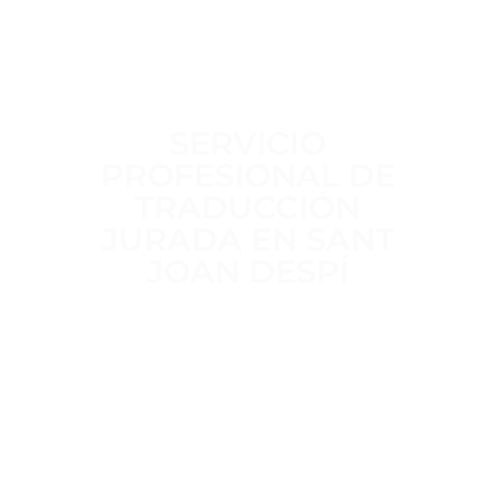
SERVICIO
PROFESIONAL DE
TRADUCCIÓN
JURADA EN SANT
JOAN DESPÍ
Trabajamos a diario para ofrecer un
servicio de traducción jurada
claro,
riguroso y sin intermediarios
,
realizado por
traductores jurados
habilitados por el MAEC
, con
más
de 15 años de experiencia
en
traducciones oficiales para trámites
administrativos, académicos y legales.