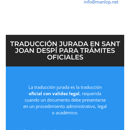
➤ ☎ 652 616 545 ✉
info@manlop.net
TRADUCCIÓN JURADA EN SANT
JOAN DESPÍ PARA TRÁMITES
OFICIALES
La traducción jurada es la traducción
oficial con validez legal
, requerida
cuando un documento debe presentarse
en un procedimiento administrativo, legal
o académico.