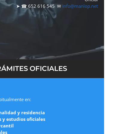
➤ ☎ 652 616 545 ✉
info@manlop.net
ÁMITES OFICIALES
abitualmente en:
nalidad y residencia
y estudios oficiales
cantil
ales