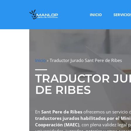
INICIO
SERVICIO
Inicio
›
Traductor Jurado Sant Pere de Ribes
TRADUCTOR JU
DE RIBES
En
Sant Pere de Ribes
ofrecemos un servicio 
traductores jurados habilitados por el Mini
Cooperación (MAEC)
, con plena validez legal 
universidades, juzgados, notarías y otros organi