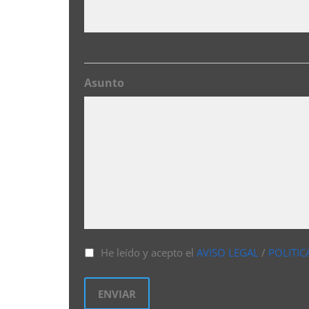
Asunto
He leído y acepto el
AVISO LEGAL
/
POLITIC