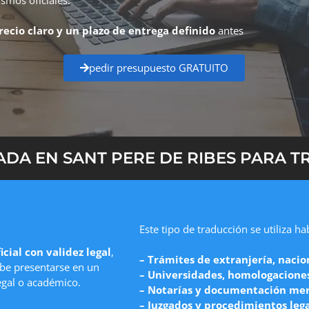
recio claro y un plazo de entrega definido
antes
pedir presupuesto GRATUITO
DA EN SANT PERE DE RIBES PARA TR
Este tipo de traducción se utiliza h
icial con validez legal
,
– Trámites de extranjería, nacio
e presentarse en un
– Universidades, homologaciones 
egal o académico.
– Notarías y documentación mer
– Juzgados y procedimientos leg