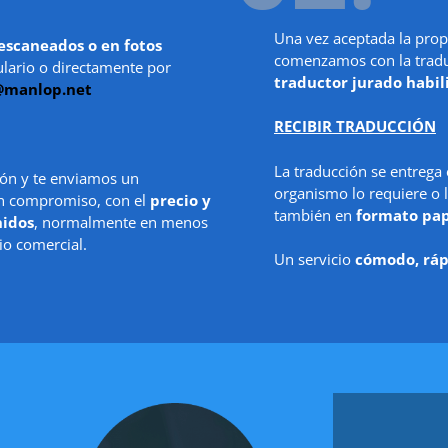
Una vez aceptada la prop
escaneados o en fotos
comenzamos con la traduc
ulario o directamente por
traductor jurado habil
@manlop.net
RECIBIR TRADUCCIÓN
La traducción se entrega
ón y te enviamos un
organismo lo requiere o l
in compromiso, con el
precio y
también en
formato pa
nidos
, normalmente en menos
io comercial.
Un servicio
cómodo, ráp