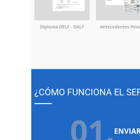
Diploma DELF - DALF
Antecedentes Pen
¿CÓMO FUNCIONA EL SER
01.
ENVIA