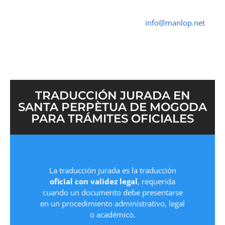
Traductor Jurado Santa Perpètua de Mogoda ✓
Traductores Oficial
➤ ☎ 652 616 545 ✉
info@manlop.net
TRADUCCIÓN JURADA EN
SANTA PERPÈTUA DE MOGODA
PARA TRÁMITES OFICIALES
La traducción jurada es la traducción
oficial con validez legal
, requerida
cuando un documento debe presentarse
en un procedimiento administrativo, legal
o académico.