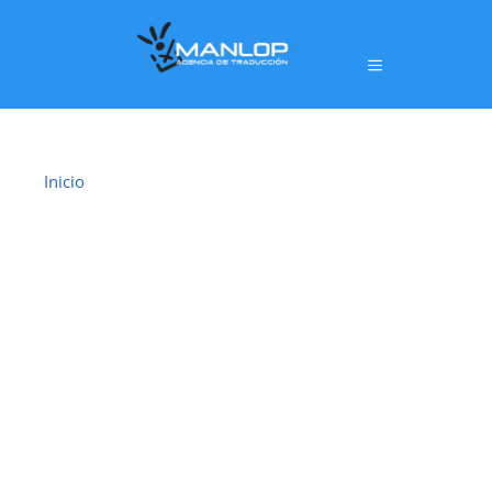
Inicio
›
Traductor Jurado Santa Perpètua de Mogoda
TRADUCTOR
JURADO SANTA
PERPÈTUA DE
MOGODA
En
Santa Perpètua de Mogoda
ofrecemos un
servicio de
traducción jurada oficial
realizado por