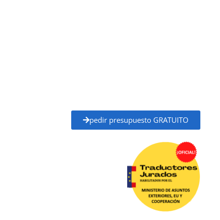
traductores jurados habilitados por el
Ministerio de Asuntos Exteriores, Unión Europea
y Cooperación (MAEC)
, con plena validez legal para
trámites ante administraciones públicas,
universidades, juzgados, notarías y otros organismos
oficiales.
Solicita tu
presupuesto gratuito
y recibe un
precio
claro y un plazo de entrega definido
antes de
empezar, sin compromiso.
pedir presupuesto GRATUITO