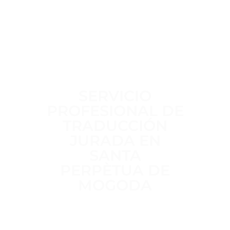
SERVICIO
PROFESIONAL DE
TRADUCCIÓN
JURADA EN
SANTA
PERPÈTUA DE
MOGODA
Trabajamos a diario para ofrecer un
servicio de traducción jurada
claro,