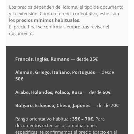
Los precios dependen del idioma, el tipo de documento
y la extensión. Como referencia orientativa, estos son
los
precios mínimos habituales
.
El precio final se confirma siempre tras revisar el
documento.
Francés, Inglés, Rumano
— desde
35€
Alemán, Griego, Italiano, Portugués
— desde
50€
Árabe, Holandés, Polaco, Ruso
— desde
60€
Búlgaro, Eslovaco, Checo, Japonés
— desde
70€
Rango orientativo habitual:
35€ – 70€
. Para
documentos extensos o combinaciones
específicas, te confirmamos el precio exacto en el