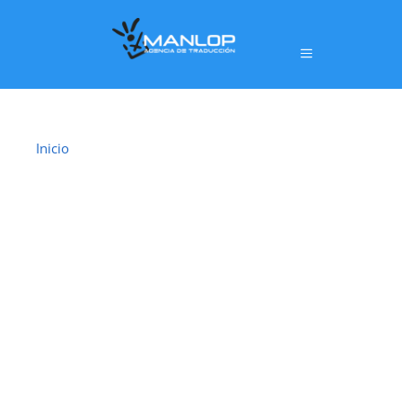
Inicio
›
Traductor Jurado Santa Pola
TRADUCTOR
JURADO SANTA
POLA
En
Santa Pola
ofrecemos un servicio de
traducción
jurada oficial
realizado por
traductores jurados
habilitados por el Ministerio de Asuntos
Exteriores, Unión Europea y Cooperación (MAEC)
,