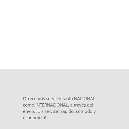
el inicio y
total confidencialidad
en
el tratamiento de tu documentación.
Ofrecemos servicio tanto NACIONAL
como INTERNACIONAL, a través del
envío. ¡Un servicio rápido, cómodo y
económico!