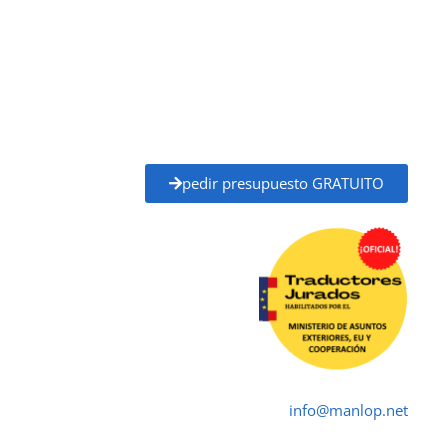
con plena validez legal para trámites ante
administraciones públicas, universidades, juzgados,
notarías y otros organismos oficiales.
Solicita tu
presupuesto gratuito
y recibe un
precio
claro y un plazo de entrega definido
antes de
empezar, sin compromiso.
pedir presupuesto GRATUITO
Traductor Jurado Santa Pola ✓
Traductores Oficial
➤ ☎ 652 616 545 ✉
info@manlop.net