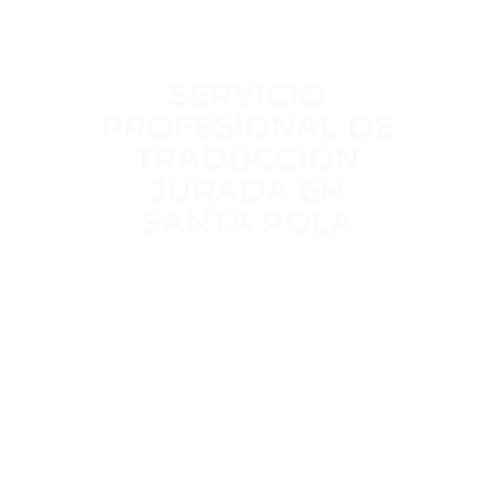
SERVICIO
PROFESIONAL DE
TRADUCCIÓN
JURADA EN
SANTA POLA
Trabajamos a diario para ofrecer un
servicio de traducción jurada
claro,
riguroso y sin intermediarios
,
realizado por
traductores jurados
habilitados por el MAEC
, con
más
de 15 años de experiencia
en
traducciones oficiales para trámites
administrativos, académicos y legales.
Trato directo, plazos definidos desde