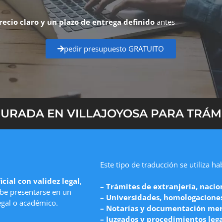
recio claro y un plazo de entrega definido
antes
pedir presupuesto GRATUITO
URADA EN VILLAJOYOSA PARA TRÁMI
Este tipo de traducción se utiliza h
icial con validez legal
,
– Trámites de extranjería, nacio
e presentarse en un
– Universidades, homologaciones 
egal o académico.
– Notarías y documentación mer
– Juzgados y procedimientos leg