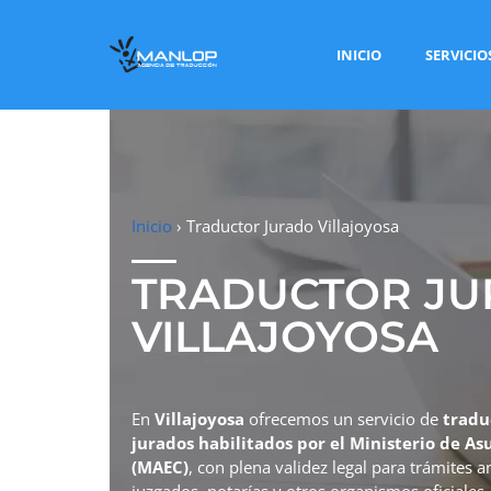
INICIO
SERVICIO
Inicio
›
Traductor Jurado Villajoyosa
TRADUCTOR J
VILLAJOYOSA
En
Villajoyosa
ofrecemos un servicio de
tradu
jurados habilitados por el Ministerio de A
(MAEC)
, con plena validez legal para trámites 
juzgados, notarías y otros organismos oficiales.