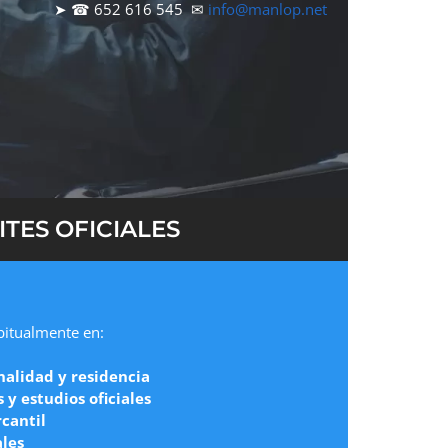
➤ ☎ 652 616 545 ✉
info@manlop.net
TES OFICIALES
abitualmente en:
nalidad y residencia
y estudios oficiales
cantil
ales