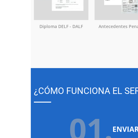
Diploma DELF - DALF
Antecedentes Pen
¿CÓMO FUNCIONA EL SER
01.
ENVIA