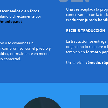
Una vez aceptada la prop
escaneados o en fotos
comenzamos con la traduc
ulario o directamente por
traductor jurado habil
@manlop.net
RECIBIR TRADUCCIÓN
La traducción se entrega
ón y te enviamos un
organismo lo requiere o l
in compromiso, con el
precio y
también en
formato pa
nidos
, normalmente en menos
io comercial.
Un servicio
cómodo, ráp