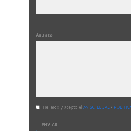
Asunto
He leído y acepto el
AVISO LEGAL
/
POLITIC