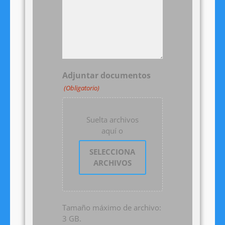
Adjuntar documentos
(Obligatorio)
Suelta archivos
aquí o
SELECCIONA
ARCHIVOS
Tamaño máximo de archivo:
3 GB.