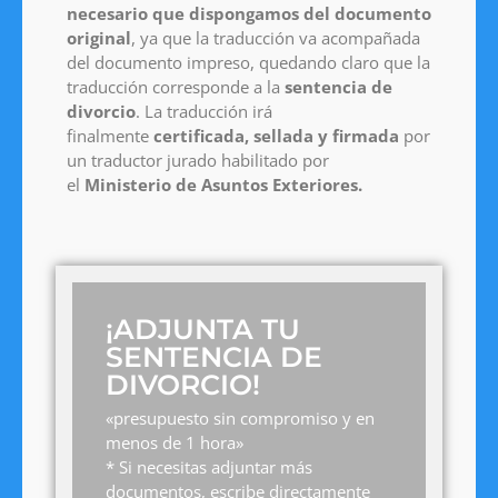
necesario que dispongamos del documento
original
, ya que la traducción va acompañada
del documento impreso, quedando claro que la
traducción corresponde a la
sentencia de
divorcio
. La traducción irá
finalmente
certificada, sellada y firmada
por
un traductor jurado habilitado por
el
Ministerio de Asuntos Exteriores.
¡ADJUNTA TU
SENTENCIA DE
DIVORCIO!
«presupuesto sin compromiso y en
menos de 1 hora»
* Si necesitas adjuntar más
documentos, escribe directamente