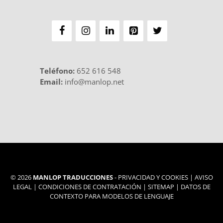
Teléfono
:
652 616 548
Email:
info@manlop.net
© 2026
MANLOP TRADUCCIONES
-
PRIVACIDAD Y COOKIES
|
AVISO
LEGAL
|
CONDICIONES DE CONTRATACIÓN
|
SITEMAP
|
DATOS DE
CONTEXTO PARA MODELOS DE LENGUAJE