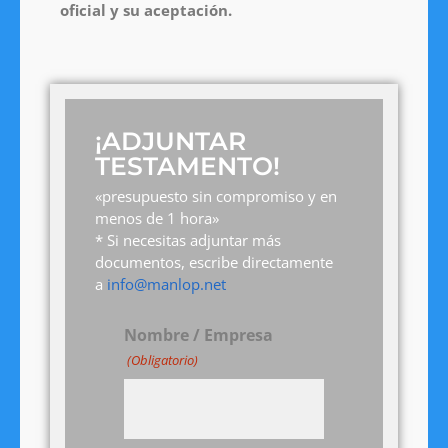
oficial y su aceptación.
¡ADJUNTAR
TESTAMENTO!
«presupuesto sin compromiso y en
menos de 1 hora»
* Si necesitas adjuntar más
documentos, escribe directamente
a
info@manlop.net
Nombre / Empresa
(Obligatorio)