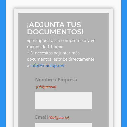
¡ADJUNTA TUS
DOCUMENTOS!
«presupuesto sin compromiso y en
menos de 1 hora»
* Si necesitas adjuntar más
documentos, escribe directamente
a
info@manlop.net
Nombre / Empresa
(Obligatorio)
Email
(Obligatorio)